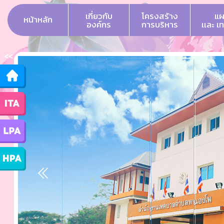
เกี่ยวกับ
โครงสร้าง
แผ
หน้าหลัก
องค์กร
การบริหาร
เเละ เ
<<