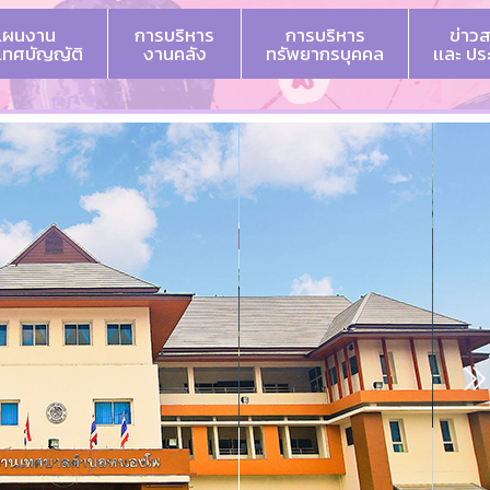
แผนงาน
การบริหาร
การบริหาร
ข่าว
 เทศบัญญัติ
งานคลัง
ทรัพยากรบุคคล
เเละ ป