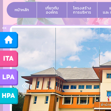
เกี่ยวกับ
โครงสร้าง
หน้าหลัก
องค์กร
การบริหาร
เเละ
<<