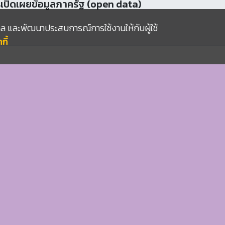
4/4/2569
ุคคล และพัฒนาประสบการณ์การใช้งานให้กับผู้ใช้
เปิดเผยข้อมูลภาครัฐ (open data)
ี้
กลับด้านบน