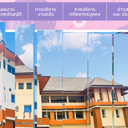
แผนงาน
การบริหาร
การบริหาร
ข่าว
 เทศบัญญัติ
งานคลัง
ทรัพยากรบุคคล
เเละ ป