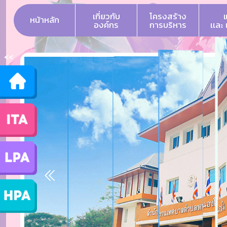
เกี่ยวกับ
โครงสร้าง
หน้าหลัก
องค์กร
การบริหาร
เเละ
<<