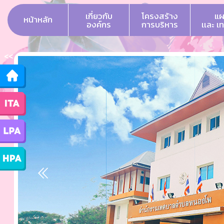
เกี่ยวกับ
โครงสร้าง
แผ
หน้าหลัก
องค์กร
การบริหาร
เเละ เ
<<