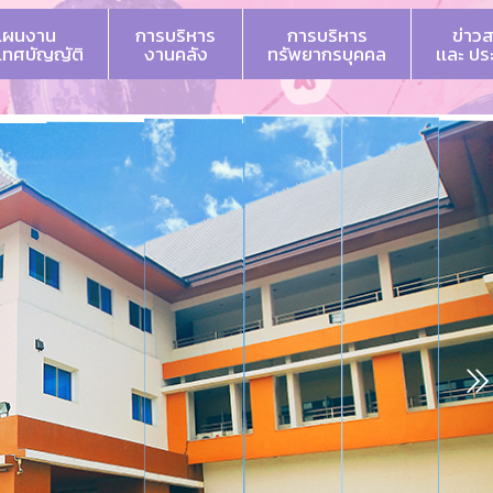
แผนงาน
การบริหาร
การบริหาร
ข่าว
 เทศบัญญัติ
งานคลัง
ทรัพยากรบุคคล
เเละ ป