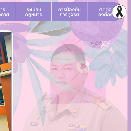
สาร
ระเบียบ
การป้องกัน
ติดต่อ
ระกาศ
กฎหมาย
การทุจริต
องค์กร