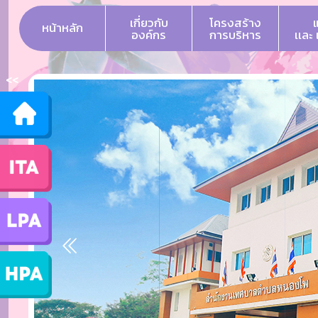
เกี่ยวกับ
โครงสร้าง
หน้าหลัก
องค์กร
การบริหาร
เเละ
<<