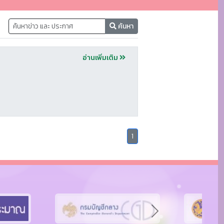
ค้นหา
อ่านเพิ่มเติม
(
1
c
u
r
r
e
n
t
Next
)