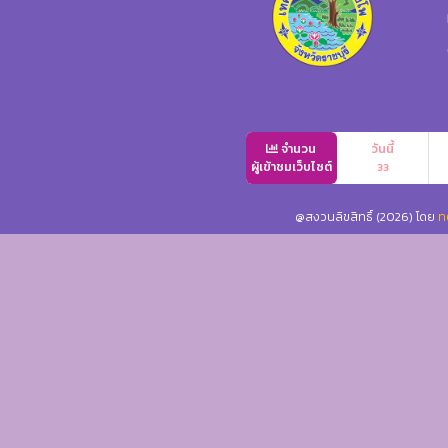
จำนวน
วันนี้
ผู้เข้าชมเว็บไซต์
33
@สงวนลิขสิทธิ์ (2026) โดย
ท