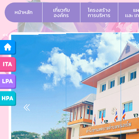
เกี่ยวกับ
โครงสร้าง
แผ
หน้าหลัก
องค์กร
การบริหาร
เเละ เ
<<