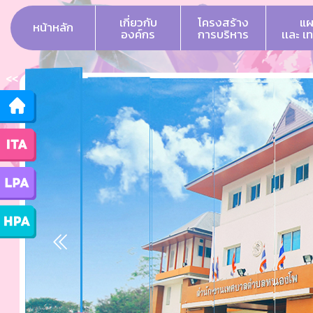
เกี่ยวกับ
โครงสร้าง
แผ
หน้าหลัก
องค์กร
การบริหาร
เเละ เ
<<