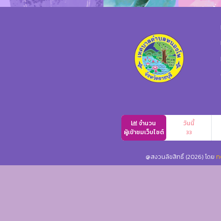
จำนวน
วันนี้
ผู้เข้าชมเว็บไซต์
33
@สงวนลิขสิทธิ์ (2026) โดย
ท