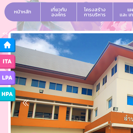
เกี่ยวกับ
โครงสร้าง
แผ
หน้าหลัก
องค์กร
การบริหาร
เเละ เ
<<