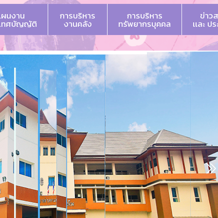
แผนงาน
การบริหาร
การบริหาร
ข่าว
 เทศบัญญัติ
งานคลัง
ทรัพยากรบุคคล
เเละ ป