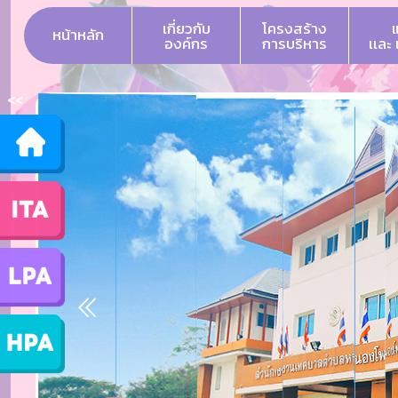
เกี่ยวกับ
โครงสร้าง
หน้าหลัก
องค์กร
การบริหาร
เเละ
<<