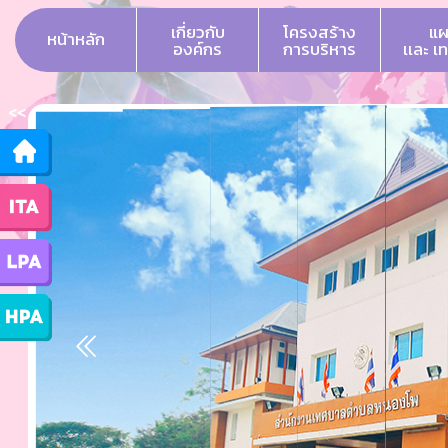
เกี่ยวกับ
โครงสร้าง
แผ
หน้าหลัก
องค์กร
การบริหาร
เเละ เ
<<