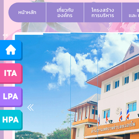
เกี่ยวกับ
โครงสร้าง
หน้าหลัก
องค์กร
การบริหาร
เเละ
<<