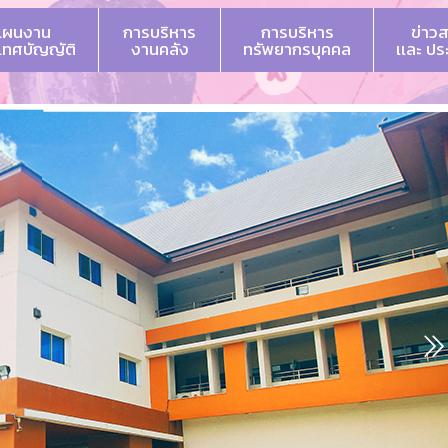
แผนงาน
การบริหาร
การบริหาร
ข่าว
 เทศบัญญัติ
งานคลัง
ทรัพยากรบุคคล
เเละ ป