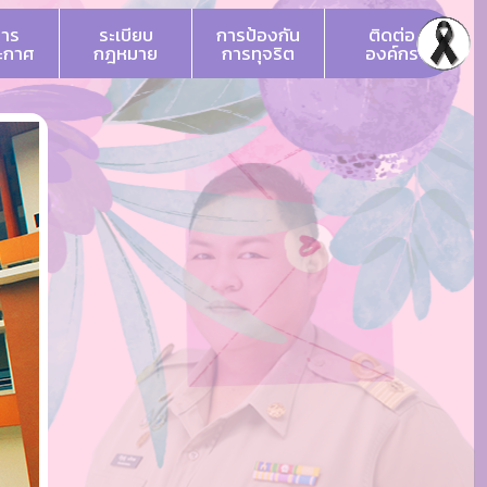
สาร
ระเบียบ
การป้องกัน
ติดต่อ
ระกาศ
กฎหมาย
การทุจริต
องค์กร