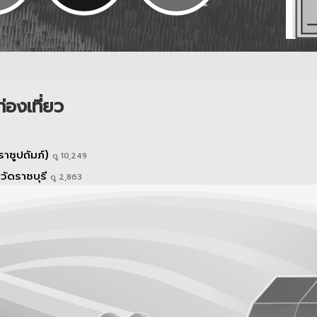
่องเที่ยว
ชูปถัมภ์)
ดู 10,249
ัดราชบุรี
ดู 2,863