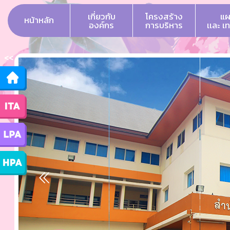
เกี่ยวกับ
โครงสร้าง
แผ
หน้าหลัก
องค์กร
การบริหาร
เเละ เ
<<