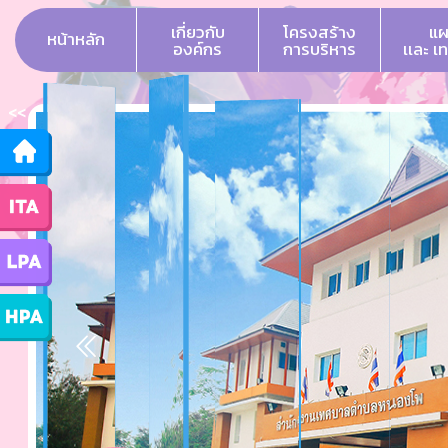
เกี่ยวกับ
โครงสร้าง
แผ
หน้าหลัก
องค์กร
การบริหาร
เเละ เ
<<