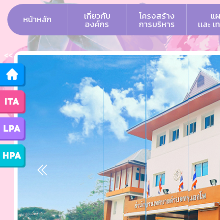
เกี่ยวกับ
โครงสร้าง
แผ
หน้าหลัก
องค์กร
การบริหาร
เเละ เ
<<