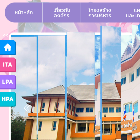
เกี่ยวกับ
โครงสร้าง
แผ
หน้าหลัก
องค์กร
การบริหาร
เเละ เ
<<