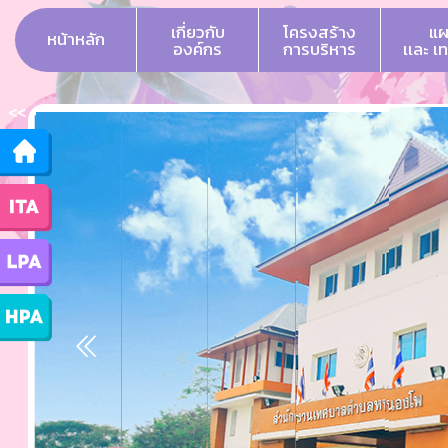
เกี่ยวกับ
โครงสร้าง
แผ
หน้าหลัก
องค์กร
การบริหาร
เเละ เ
<<