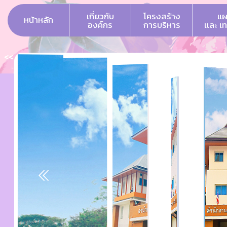
เกี่ยวกับ
โครงสร้าง
แผ
หน้าหลัก
องค์กร
การบริหาร
เเละ เ
<<