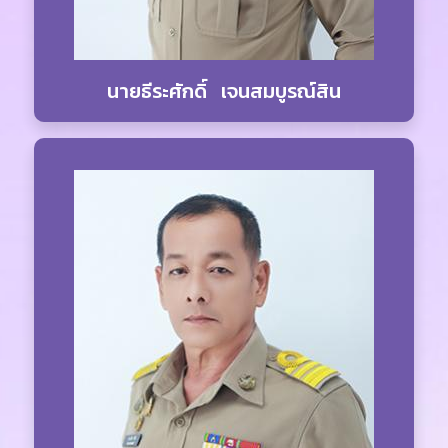
นายธีระศักดิ์ เจนสมบูรณ์สิน