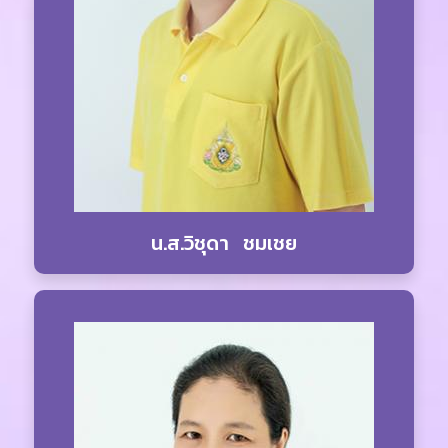
น.ส.วิชุดา ชมเชย