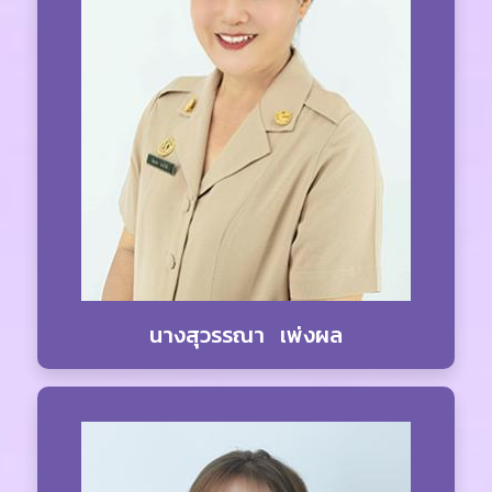
นางสุวรรณา เพ่งผล