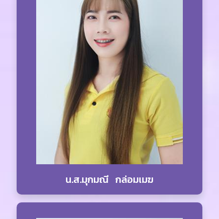
น.ส.มุกมณี กล่อมเมฆ