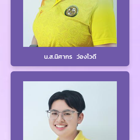
น.ส.นิศากร ว่องไวดี