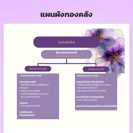
แผนผังกองคลัง