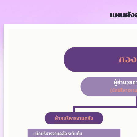
แผนผัง